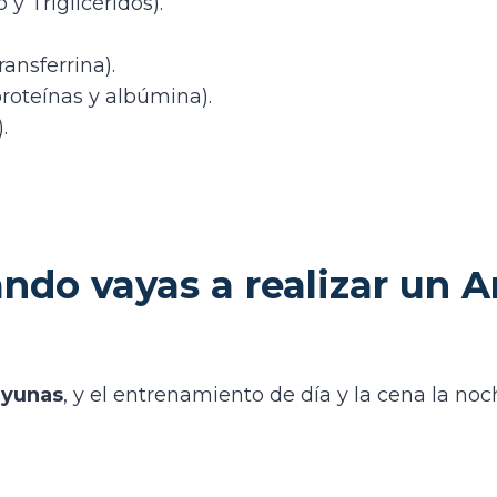
o y Triglicéridos).
ransferrina).
 proteínas y albúmina).
.
o vayas a realizar un An
ayunas
, y el entrenamiento de día y la cena la no