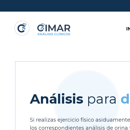
Saltar
al
contenido
I
Análisis
para
d
Si realizas ejercicio físico asiduamen
los correspondientes análisis de orina