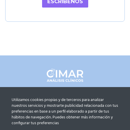
ESCRÍBENOS
C
I
M
A
R
e
s
t
r
e
n
a
m
Análisis Clínicos CIMAR
© 2026
o
Utilizamos cookies propias y de terceros para analizar
s
Aviso Legal
-
Política Privacidad
nuestros servicios y mostrarte publicidad relacionada con tus
n
preferencias en base a un perfil elaborado a partir de tus
u
hábitos de navegación. Puedes obtener más información y
e
configurar tus preferencias
CONTÁCTANOS:
s