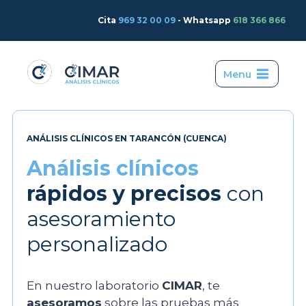
Saltar
Cita
969 32 00 09
- Whatsapp
618 366 866
al
contenido
Menu
ANÁLISIS CLÍNICOS EN TARANCÓN (CUENCA)
Análisis clínicos
rápidos y precisos
con
asesoramiento
personalizado
En nuestro laboratorio
CIMAR
, te
asesoramos
sobre las pruebas más