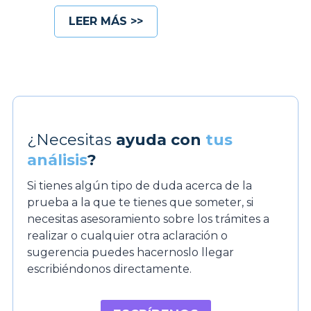
E
LEER MÁS >>
n
A
n
á
l
i
¿Necesitas
ayuda con
s
tus
i
análisis
?
s
Si tienes algún tipo de duda acerca de la
C
prueba a la que te tienes que someter, si
l
necesitas asesoramiento sobre los trámites a
í
realizar o cualquier otra aclaración o
n
sugerencia puedes hacernoslo llegar
i
escribiéndonos directamente.
c
o
s